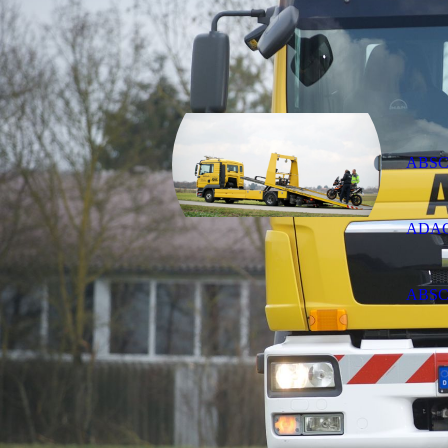
ABSC
ADAC
ABSC