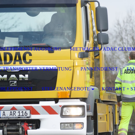
HLEPPDIENST AUGSBURG
MIETWAGEN / ADAC CLUB
 TRANSPORTER-VERMIETUNG
PANNENDIENST
FA
HLEPPDIENST
STELLENANGEBOTE
KONTAKT + 